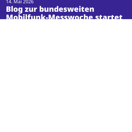
14. Mai 2026
Blog zur bundesweiten
Mobilfunk-Messwoche startet
Mit dem neuen Blog der bundesweiten Mobilfunk-
Messwoche erzählen wir Geschichten über Mobilfunk
im Alltag, zeigen Entwicklungen beim Netzausbau auf
und geben Einblicke in die Erfahrungen der
Menschen, die auf eine gute Mobilfunkversorgung
angewiesen sind.
Mehr